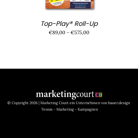
KÖNNEN
AUF
DER
PRODUKTSEITE
Top-Play® Roll-Up
GEWÄHLT
€
89,00
–
€
575,00
WERDEN
© Copyright 2026 | Marketing Court ein Unternehmen von
bauer.design
Tennis - Marketing - Kampagnen