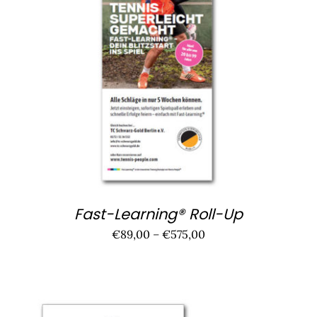
DIESES
AUSFÜHRUNG WÄHLEN
/
DETAILS
PRODUKT
WEIST
MEHRERE
VARIANTEN
AUF.
DIE
OPTIONEN
KÖNNEN
AUF
DER
PRODUKTSEITE
Fast-Learning® Roll-Up
GEWÄHLT
€
89,00
–
€
575,00
WERDEN