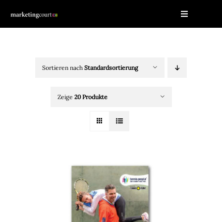
Zum
Toggle
Inhalt
Navigation
springen
HOME
KAMPAGNEN
Sortieren nach
Standardsortierung
PRODUKTE
Zeige
20 Produkte
VEREINSUNTERSTÜTZUNG
FAQ
WARENKORB